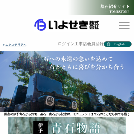
ログイン
工事店会員登録
English
＞
エクステリア
国産の伊予青石から灯篭、墓石、庭石から記念碑、モニュメントまで石のことなら何でも揃う