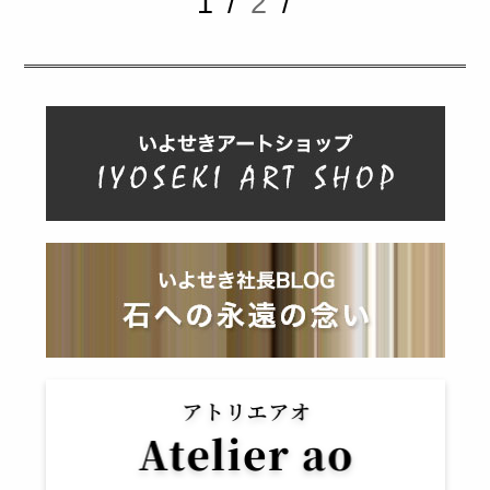
1 /
2
/