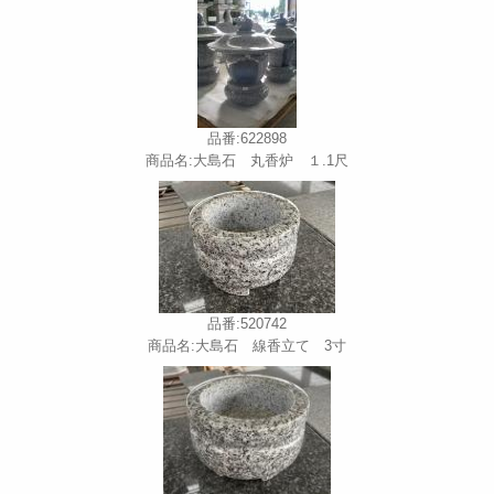
品番:622898
商品名:大島石 丸香炉 １.1尺
品番:520742
商品名:大島石 線香立て 3寸