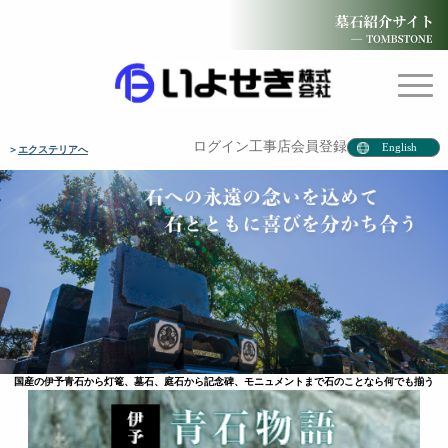
ログイン
工事店会員登録
English
＞
エクステリア
国産の伊予青石から灯篭、墓石、庭石から記念碑、モニュメントまで石のことなら何でも揃う