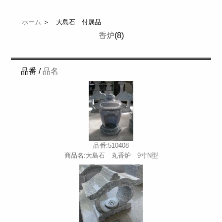
ホーム
＞ 大島石 付属品
香炉
(8)
品番 /
品名
品番:510408
商品名:大島石 丸香炉 9寸N型