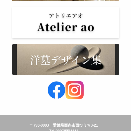
〒793-0003 愛媛県西条市西ひうち3-21