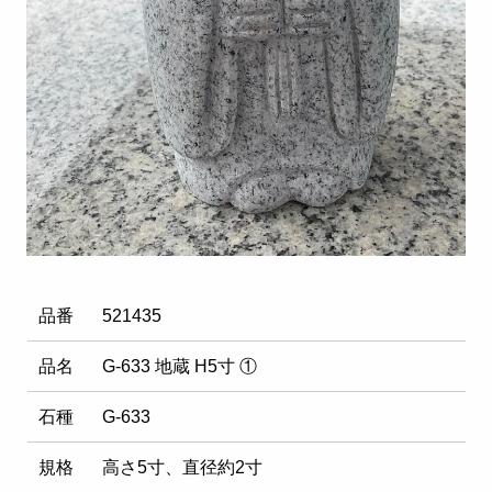
品番
521435
品名
G-633 地蔵 H5寸 ①
石種
G-633
規格
高さ5寸、直径約2寸