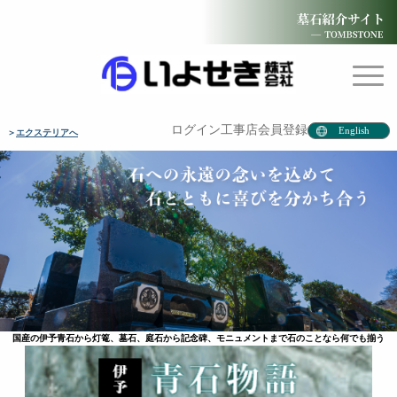
ログイン
工事店会員登録
English
＞
エクステリア
国産の伊予青石から灯篭、墓石、庭石から記念碑、モニュメントまで石のことなら何でも揃う