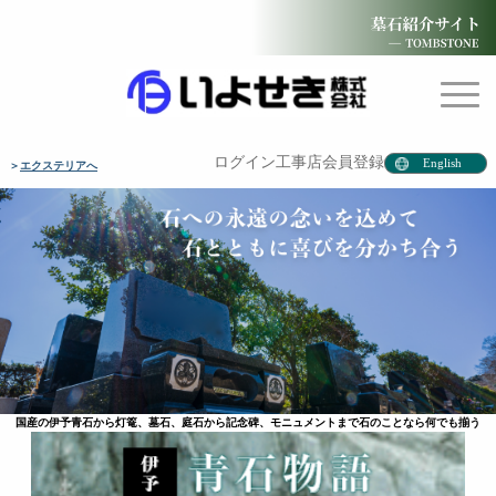
ログイン
工事店会員登録
English
＞
エクステリア
国産の伊予青石から灯篭、墓石、庭石から記念碑、モニュメントまで石のことなら何でも揃う