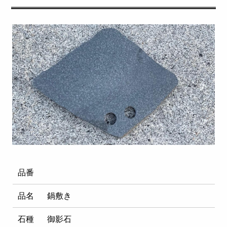
品番
品名
鍋敷き
石種
御影石